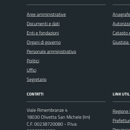
Aree amministrative
Anagrafe 
Documenti e dati
Autorizza
Enti e fondazioni
Catasto e
Organi di governo
Giustizia
Personale amministrativo
Politici
Uffici
Segretario
CONTATTI
LINK UTIL
Viale Rimembranze 4
Regione 
18030 Olivetta San Michele (Im)
Prefettur
C.F. 00238720080 - P.Iva:
Provincia