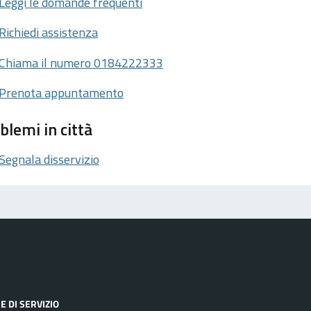
Leggi le domande frequenti
Richiedi assistenza
Chiama il numero 0184222333
Prenota appuntamento
blemi in città
Segnala disservizio
E DI SERVIZIO